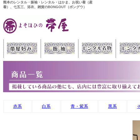
熊本のレンタル・振袖・レンタル・はかま、お祝い着（産
着）、七五三、浴衣、雑貨のBONGOUT（ボングウ）
赤系
白系
青・紫系
黒系