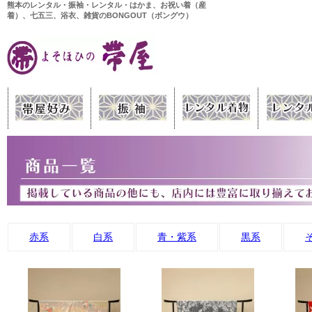
熊本のレンタル・振袖・レンタル・はかま、お祝い着（産
着）、七五三、浴衣、雑貨のBONGOUT（ボングウ）
赤系
白系
青・紫系
黒系