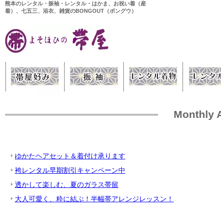
熊本のレンタル・振袖・レンタル・はかま、お祝い着（産
着）、七五三、浴衣、雑貨のBONGOUT（ボングウ）
Monthly 
ゆかたヘアセット＆着付け承ります
袴レンタル早期割引キャンペーン中
透かして楽しむ、夏のガラス帯留
大人可愛く、粋に結ぶ！半幅帯アレンジレッスン！