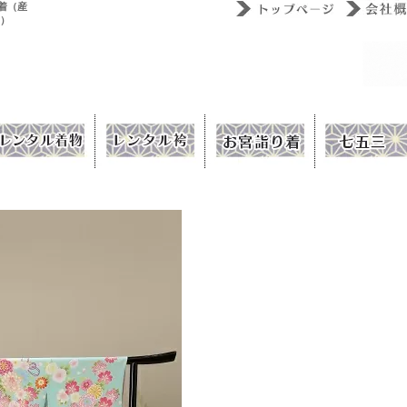
着（産
ウ）