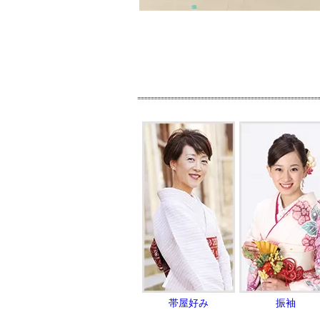
帯屋好み
振袖