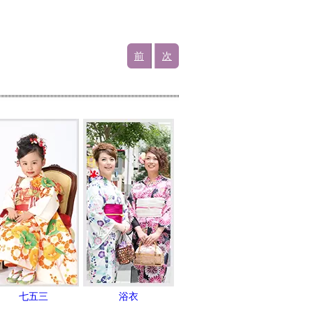
前
次
七五三
浴衣