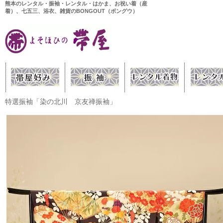
熊本のレンタル・振袖・レンタル・はかま、お祝い着（産
着）、七五三、浴衣、雑貨のBONGOUT（ボングウ）
特選振袖「染の北川 京友禅振袖」