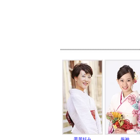
帯屋好み
振袖