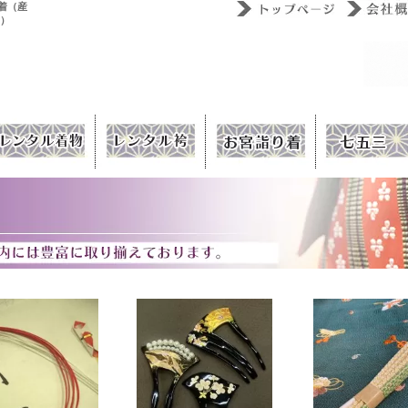
着（産
ウ）