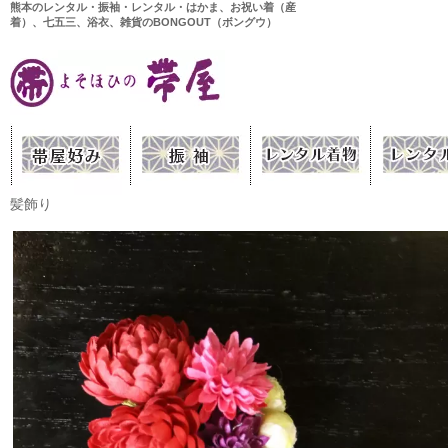
熊本のレンタル・振袖・レンタル・はかま、お祝い着（産
着）、七五三、浴衣、雑貨のBONGOUT（ボングウ）
髪飾り