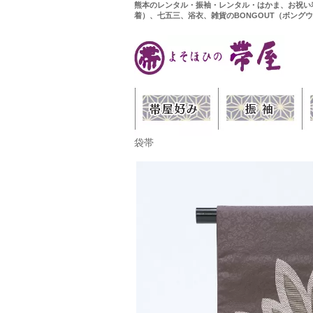
熊本のレンタル・振袖・レンタル・はかま、お祝い
着）、七五三、浴衣、雑貨のBONGOUT（ボング
袋帯