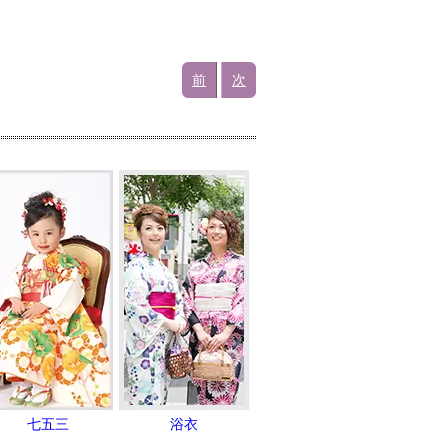
前
次
七五三
浴衣