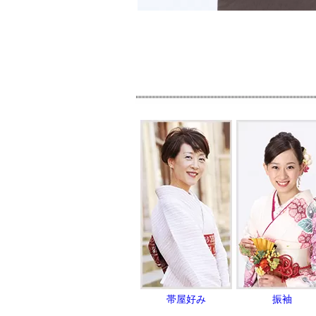
帯屋好み
振袖