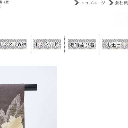
着（産
ウ）