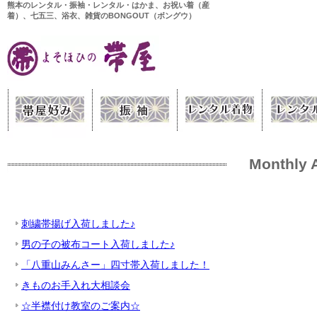
熊本のレンタル・振袖・レンタル・はかま、お祝い着（産
着）、七五三、浴衣、雑貨のBONGOUT（ボングウ）
Monthly 
刺繍帯揚げ入荷しました♪
男の子の被布コート入荷しました♪
「八重山みんさー」四寸帯入荷しました！
きものお手入れ大相談会
☆半襟付け教室のご案内☆