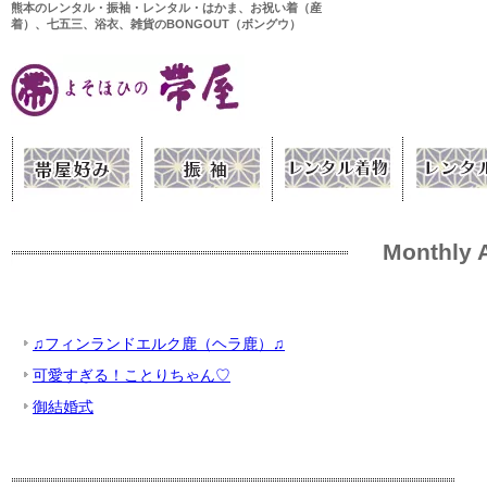
熊本のレンタル・振袖・レンタル・はかま、お祝い着（産
着）、七五三、浴衣、雑貨のBONGOUT（ボングウ）
Monthly 
♫フィンランドエルク鹿（ヘラ鹿）♫
可愛すぎる！ことりちゃん♡
御結婚式