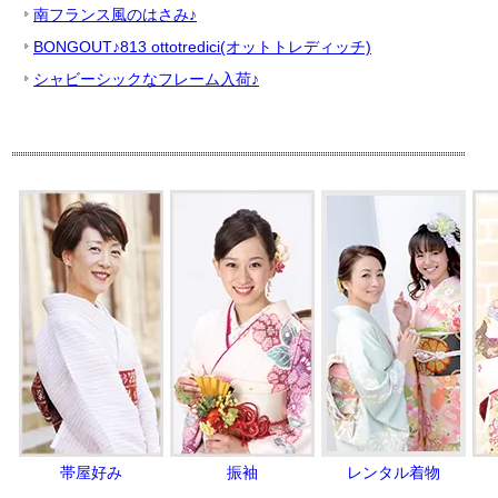
南フランス風のはさみ♪
BONGOUT♪813 ottotredici(オットトレディッチ)
シャビーシックなフレーム入荷♪
帯屋好み
振袖
レンタル着物