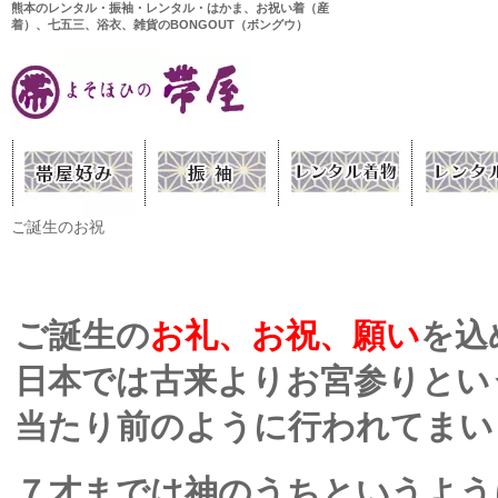
熊本のレンタル・振袖・レンタル・はかま、お祝い着（産
着）、七五三、浴衣、雑貨のBONGOUT（ボングウ）
ご誕生のお祝
ご誕生の
お礼、お祝、願い
を込
日本では古来よりお宮参りとい
当たり前のように行われてまい
７才までは神のうちというよう