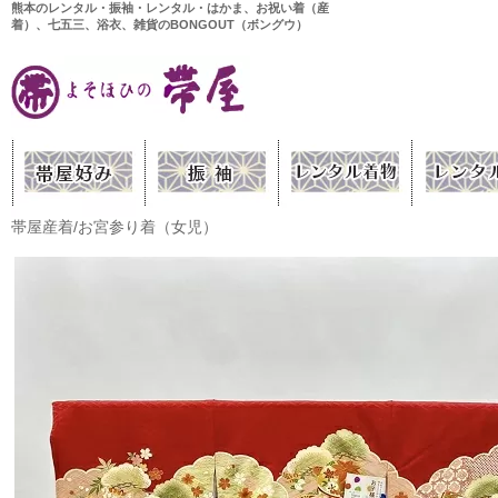
熊本のレンタル・振袖・レンタル・はかま、お祝い着（産
着）、七五三、浴衣、雑貨のBONGOUT（ボングウ）
帯屋産着/お宮参り着（女児）