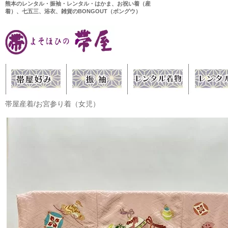
熊本のレンタル・振袖・レンタル・はかま、お祝い着（産
着）、七五三、浴衣、雑貨のBONGOUT（ボングウ）
帯屋産着/お宮参り着（女児）