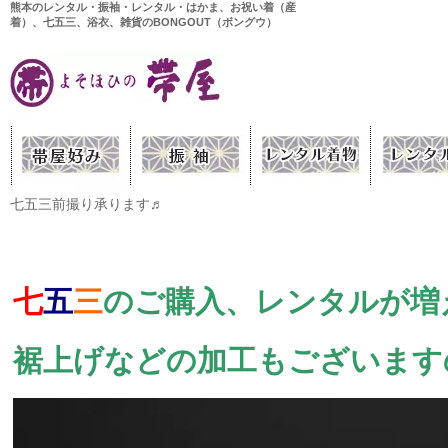
熊本のレンタル・振袖・レンタル・はかま、お祝い着（産
着）、七五三、浴衣、雑貨のBONGOUT（ボングウ）
七五三前撮り承ります♬
七
五
三
のご購入、レンタルが増
裾上げなどの加工もございます