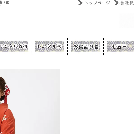
着（産
ウ）