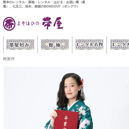
熊本のレンタル・振袖・レンタル・はかま、お祝い着（産
着）、七五三、浴衣、雑貨のBONGOUT（ボングウ）
袴新作