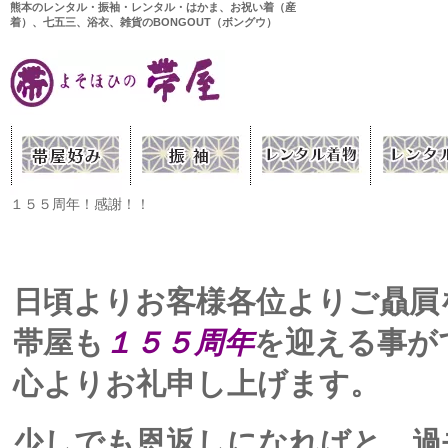
熊本のレンタル・振袖・レンタル・はかま、お祝い着（産
着）、七五三、浴衣、雑貨のBONGOUT（ボングウ）
１５５周年！感謝！！
日頃よりお客様各位よりご贔屓
帯屋も
１５５周年
を迎える事が
心よりお礼申し上げます。
少しでも恩返しになればと、過