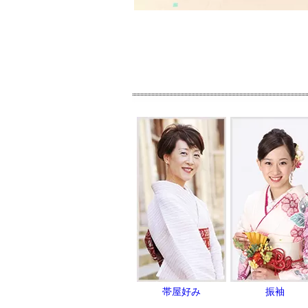
帯屋好み
振袖