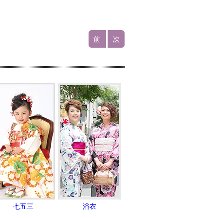
前
次
七五三
浴衣