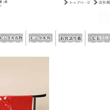
着（産
ウ）