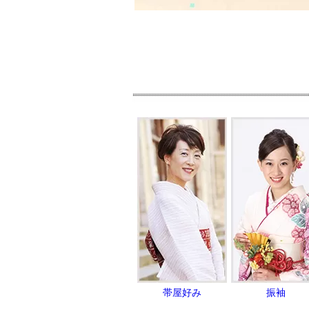
帯屋好み
振袖