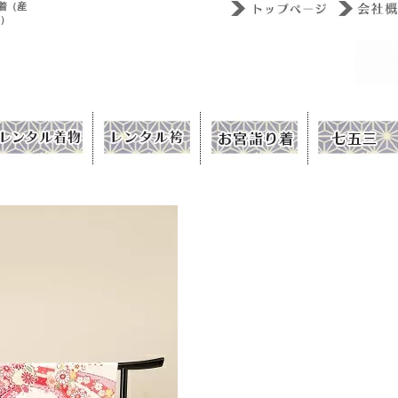
着（産
ウ）