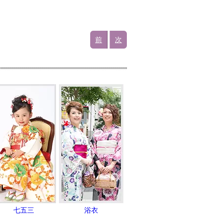
前
次
七五三
浴衣