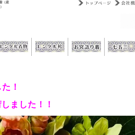
着（産
ウ）
した！
荷しました！！