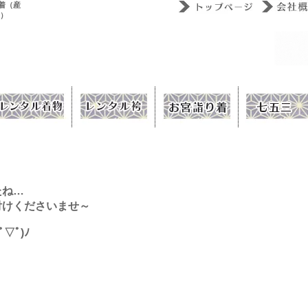
着（産
ウ）
たね…
付けくださいませ～
▽ﾟ)ﾉ