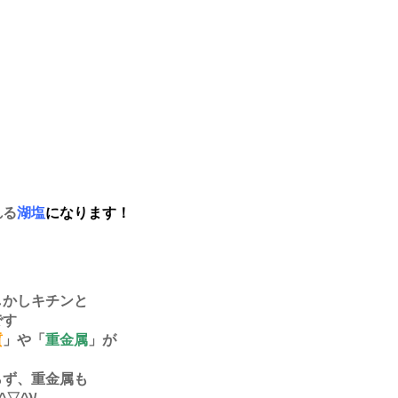
れる
湖塩
になります！
しかしキチンと
です
質
」や「
重金属
」が
らず、重金属も
*^▽^)/