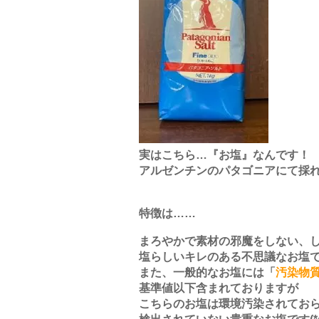
実はこちら…『お塩』なんです！
アルゼンチンのパタゴニアにて採
特徴は……
まろやかで素材の邪魔をしない、
塩らしいキレのある不思議なお塩
また、一般的なお塩には「
汚染物
基準値以下含まれておりますが
こちらのお塩は環境汚染されてお
検出されていない貴重なお塩です
(