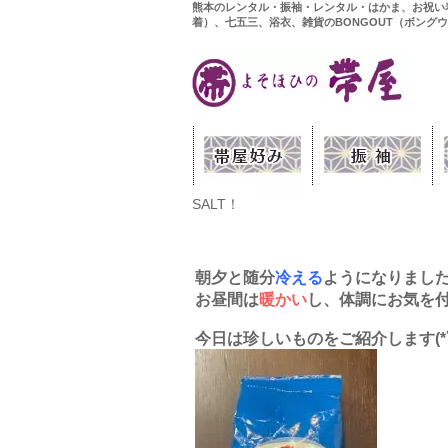
熊本のレンタル・振袖・レンタル・はかま、お祝い
着）、七五三、浴衣、雑貨のBONGOUT（ボング
SALT！
朝夕と随分
冷える
ようになりまし
お昼間は
暖かい
し、体調にお気を
今日は珍しいものをご紹介します(*ﾟ