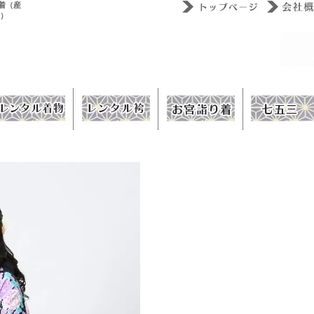
着（産
ウ）