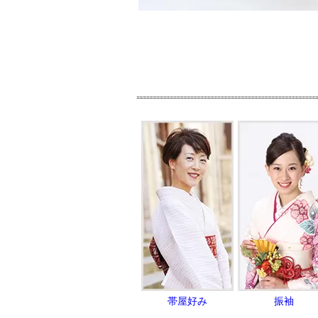
帯屋好み
振袖