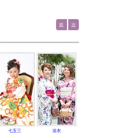
前
次
七五三
浴衣