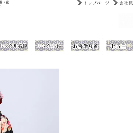
着（産
ウ）