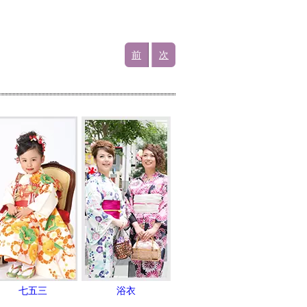
前
次
七五三
浴衣