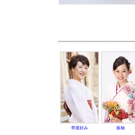
帯屋好み
振袖