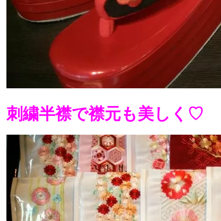
刺繍半襟で襟元も美しく♡