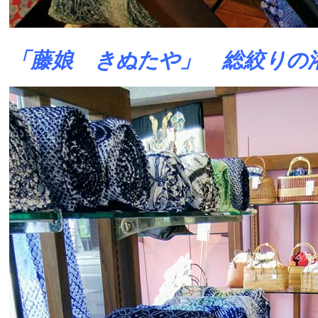
「藤娘 きぬたや」 総絞りの