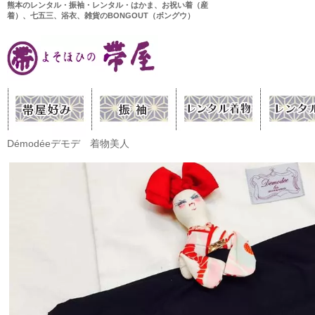
熊本のレンタル・振袖・レンタル・はかま、お祝い着（産
着）、七五三、浴衣、雑貨のBONGOUT（ボングウ）
Démodéeデモデ 着物美人