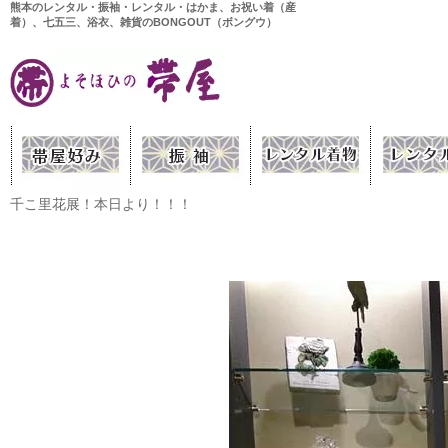
熊本のレンタル・振袖・レンタル・はかま、お祝い着（産
着）、七五三、浴衣、雑貨のBONGOUT（ボングウ）
千こ里花展！本日より！！！