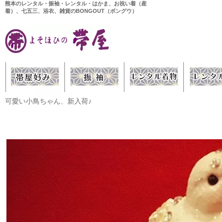
熊本のレンタル・振袖・レンタル・はかま、お祝い着（産
着）、七五三、浴衣、雑貨のBONGOUT（ボングウ）
可愛い小鳥ちゃん、新入荷♪