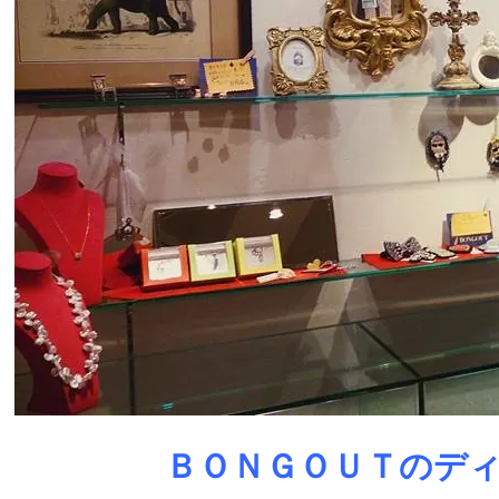
ＢＯＮＧＯＵＴのデ