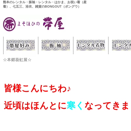
熊本のレンタル・振袖・レンタル・はかま、お祝い着（産
着）、七五三、浴衣、雑貨のBONGOUT（ボングウ）
☆本郷葵虹展☆
皆様こんにちわ♪
近頃はほんとに
寒く
なってきま