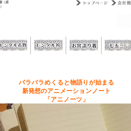
着（産
ウ）
パラパラめくると物語りが始まる
新発想のアニメーションノート
「アニノーツ」