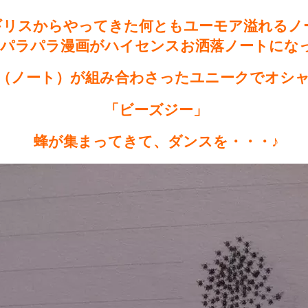
ギリスからやってきた何ともユーモア溢れるノ
パラパラ漫画がハイセンスお洒落ノートにな
)とNote（ノート）が組み合わさったユニークで
「ビーズジー」
蜂が集まってきて、ダンスを・・・♪