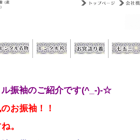
着（産
ウ）
振袖のご紹介です(^_-)-☆
風のお振袖！！
すね。