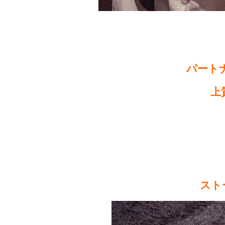
パート
上
スト