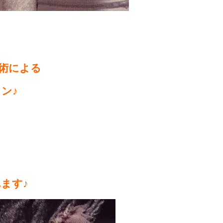
、
術による
ン♪
ます♪