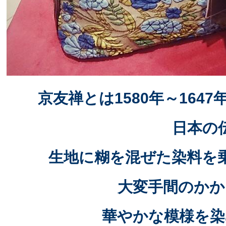
京友禅とは1580年～16
日本の
生地に糊を混ぜた染料を
大変手間のかか
華やかな模様を染