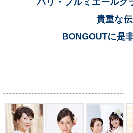
パリ・プルミエールク
貴重な伝
BONGOUTに
是