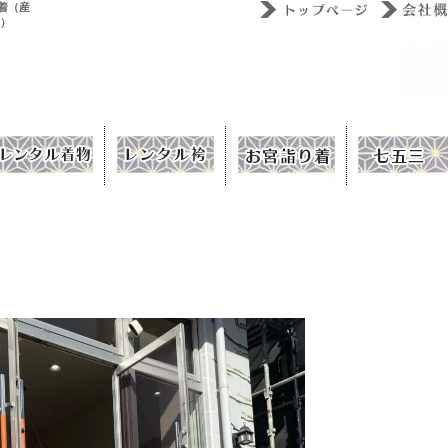
着（産
ウ）