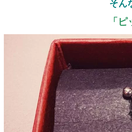
そん
「ピ