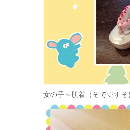
女の子～肌着（そで♡すそ