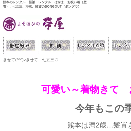
熊本のレンタル・振袖・レンタル・はかま、お祝い着（産
着）、七五三、浴衣、雑貨のBONGOUT（ボングウ）
きせて(*^^)vきせて 七五三♡
可愛い～着物きて 
今年もこの
熊本は満2歳…髪置