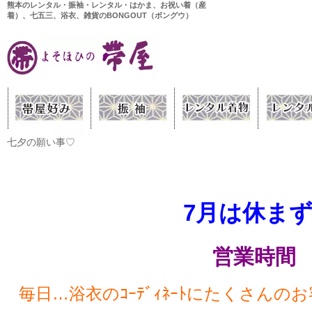
熊本のレンタル・振袖・レンタル・はかま、お祝い着（産
着）、七五三、浴衣、雑貨のBONGOUT（ボングウ）
七夕の願い事♡
7月は休まず営
営業時間 1
毎日…浴衣のｺｰﾃﾞｨﾈｰﾄにたくさん