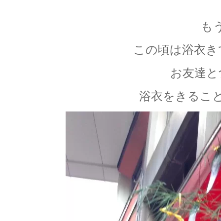
も
この頃は浴衣き
お友達と
浴衣をきるこ