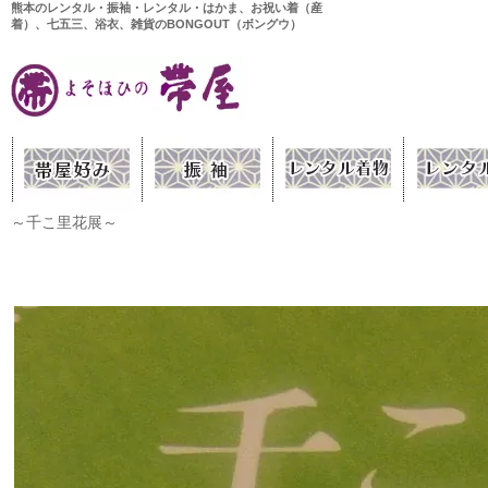
熊本のレンタル・振袖・レンタル・はかま、お祝い着（産
着）、七五三、浴衣、雑貨のBONGOUT（ボングウ）
～千こ里花展～