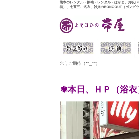
熊本のレンタル・振袖・レンタル・はかま、お祝い
着）、七五三、浴衣、雑貨のBONGOUT（ボング
乞うご期待（*^_^*）
✾本日、ＨＰ（浴衣