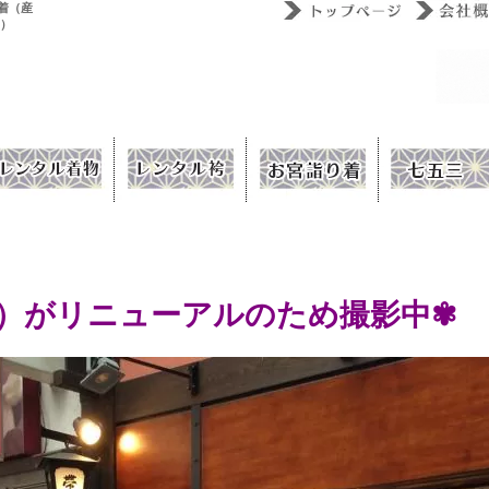
着（産
ウ）
）がリニューアルのため撮影中✾