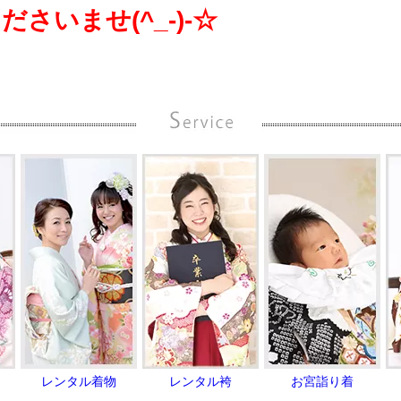
さいませ(^_-)-☆
レンタル着物
レンタル袴
お宮詣り着