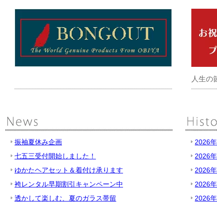
人生の
振袖夏休み企画
2026
七五三受付開始しました！
2026
ゆかたヘアセット＆着付け承ります
2026
袴レンタル早期割引キャンペーン中
2026
透かして楽しむ、夏のガラス帯留
2026