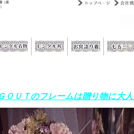
着（産
ウ）
ＧＯＵＴのフレームは贈り物に大人気