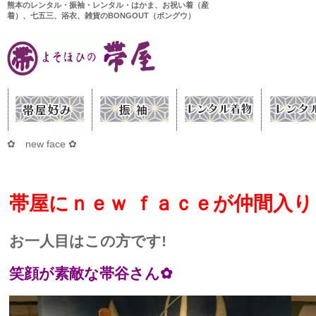
熊本のレンタル・振袖・レンタル・はかま、お祝い着（産
着）、七五三、浴衣、雑貨のBONGOUT（ボングウ）
✿ new face ✿
帯屋にｎｅｗ ｆａｃｅが
仲間入りし
お一人目はこの方です!
笑顔が素敵な帯谷さん✿