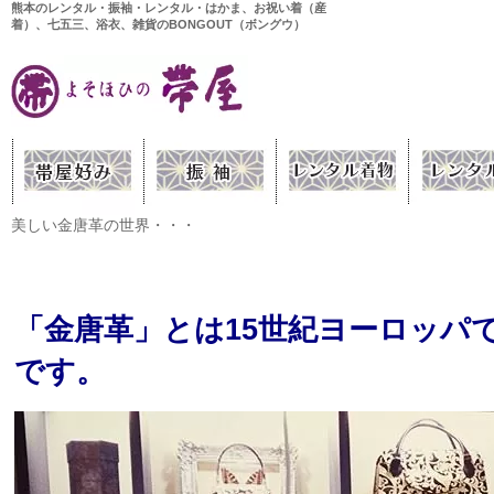
熊本のレンタル・振袖・レンタル・はかま、お祝い着（産
着）、七五三、浴衣、雑貨のBONGOUT（ボングウ）
美しい金唐革の世界・・・
「金唐革」とは15世紀ヨーロッパ
です。