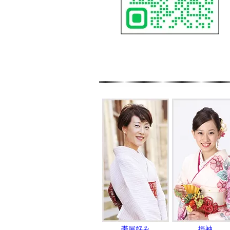
帯屋好み
振袖