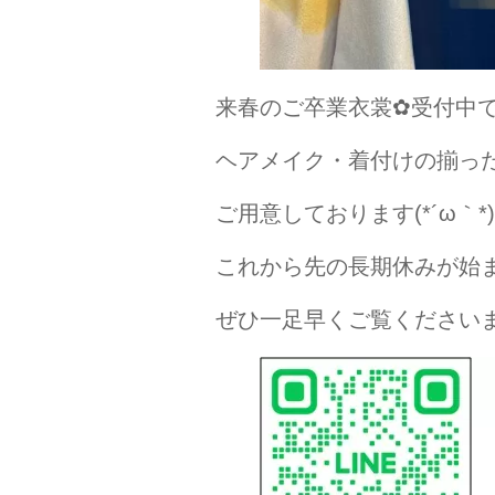
来春のご卒業衣裳✿受付中
ヘアメイク・着付けの揃っ
ご用意しております(*´ω｀*)
これから先の長期休みが始
ぜひ一足早くご覧ください