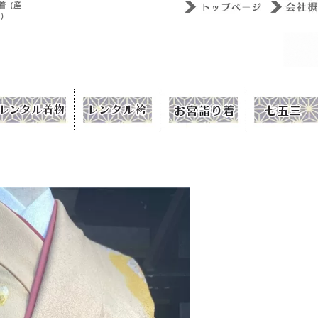
着（産
ウ）