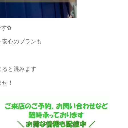
です✿
た安心のプランも
まると混みます
ませ！