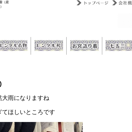
着（産
ウ）
)
然大雨になりますね
ぎてほしいところです