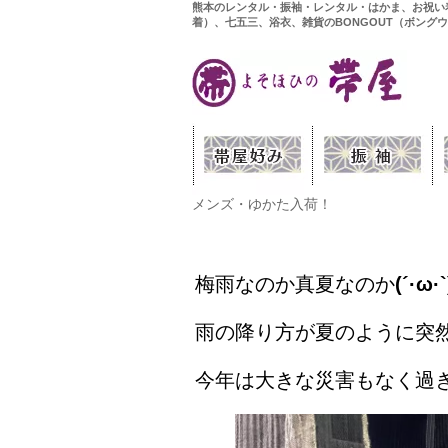
熊本のレンタル・振袖・レンタル・はかま、お祝い
着）、七五三、浴衣、雑貨のBONGOUT（ボング
メンズ・ゆかた入荷！
梅雨なのか真夏なのか
(´·ω·`
雨の降り方が夏のように突
今年は大きな災害もなく過