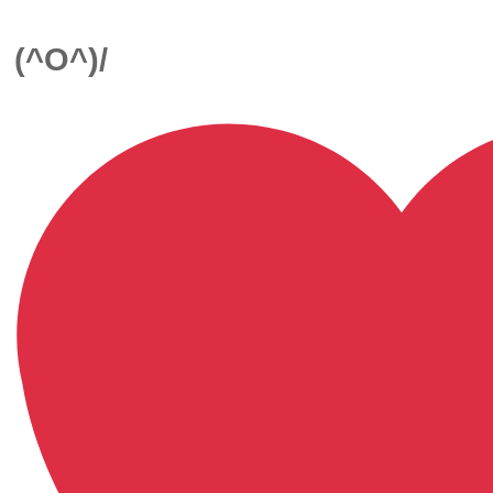
(^O^)/