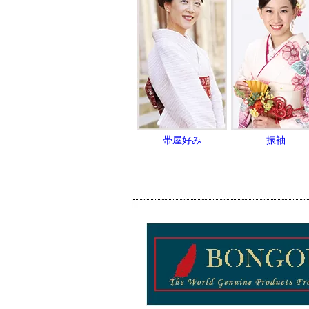
帯屋好み
振袖