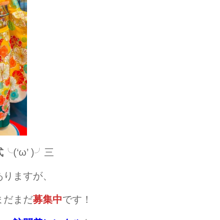
式
╰(‘ω’ )╯三
ありますが、
まだまだ
募集中
です！