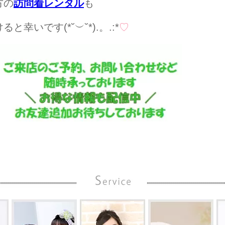
方の
訪問着レンタル
も
いです(*˘︶˘*).。.:*
♡