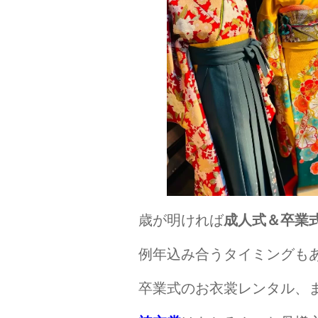
歳が明ければ
成人式＆卒業
例年込み合うタイミングも
卒業式のお衣裳レンタル、