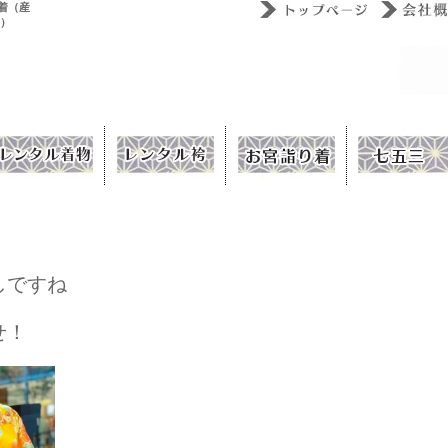
着（産
ウ）
しですね
せ！