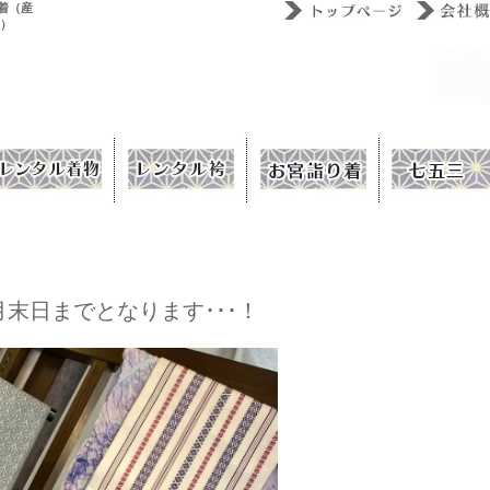
着（産
ウ）
末日までとなります･･･！