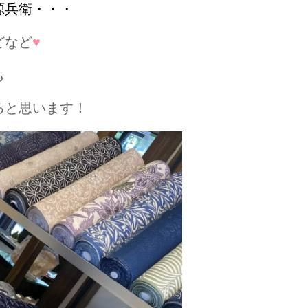
源兵衛・・・
どなど
♥
も
ると思います！