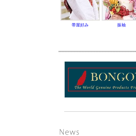
帯屋好み
振袖