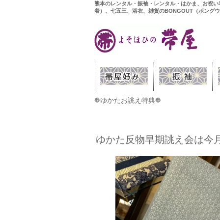
熊本のレンタル・振袖・レンタル・はかま、お祝い
着）、七五三、浴衣、雑貨のBONGOUT（ボング
❁ゆかたお誂え特典❁
ゆかた反物早期誂え会は今月